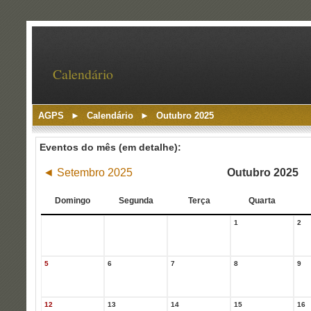
Calendário
AGPS
►
Calendário
►
Outubro 2025
Eventos do mês (em detalhe):
◄
Setembro 2025
Outubro 2025
Domingo
Segunda
Terça
Quarta
1
2
5
6
7
8
9
12
13
14
15
16