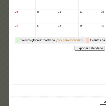
19
20
21
22
23
26
27
28
29
30
Eventos globais:
mostrado (
click para esconder
)
Eventos da 
P